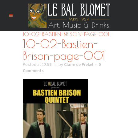
10-02-BASTIEN-BRISON-PAGE-001
10-02-Bastien-
Brison-page-001
Posted at 12:51h
in
by
Claire de Prekel
0
Comments