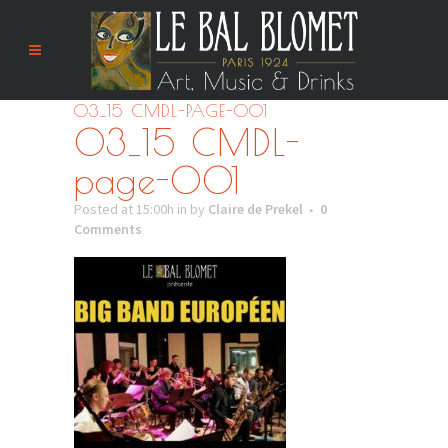
03_15 CMDL-PAGE-001
03_15 CMDL-
page-001
Posted at 15:00h
in
by
Claire de Prekel
0
Comments