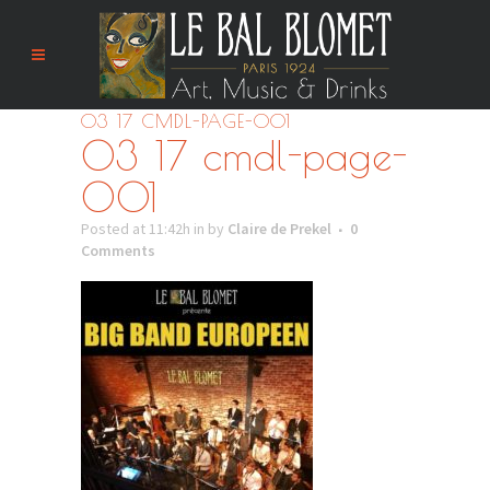
03 17 CMDL-PAGE-001
03 17 cmdl-page-
001
Posted at 11:42h
in
by
Claire de Prekel
0
Comments