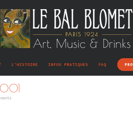
T
L’HISTOIRE
INFOS PRATIQUES
FAQ
PRO
-001
ments