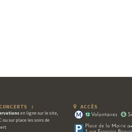
ONCERTS :
ACCÈS
ervations
en ligne sur le site,
 ou sur place les soirs de
ert