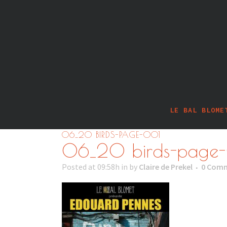
LE BAL BLOME
06_20 BIRDS-PAGE-001
06_20 birds-page
Posted at 09:58h
in
by
Claire de Prekel
0 Com