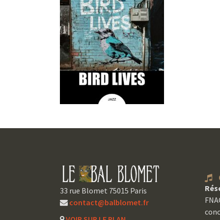
C
Rés
33 rue Blomet 75015 Paris
FNAC
contact@balblomet.fr
conc
VOIR SUR LE PLAN