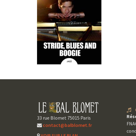
C
Rés
33 rue Blomet 75015 Paris
FNAC
contact@balblomet.fr
conc
VOIR SUR LE PLAN