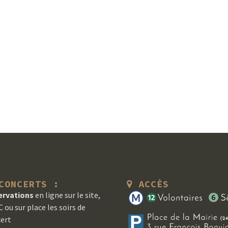
ONCERTS :
ACCÈS
ervations
en ligne sur le site,
 ou sur place les soirs de
ert