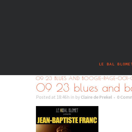
LE BAL BLOME
09 23 BLUES AND BOOGIE-PAGE-001-
09 23 blues and b
Posted at 18:46h
in
by
Claire de Prekel
0 Com