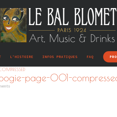
T
L’HISTOIRE
INFOS PRATIQUES
FAQ
PRO
COMPRESSED
oogie-page-001-compresse
ments