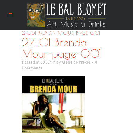
27_01 BRENDA MOUR-PAGE-001
27_01 Brenda
Mour-page-001
Posted at 09:53h
in
by
Claire de Prekel
0
Comments