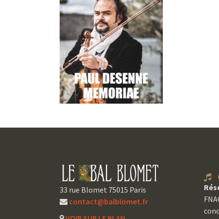
C
Rés
33 rue Blomet 75015 Paris
FNAC
contact@balblomet.fr
conc
VOIR SUR LE PLAN