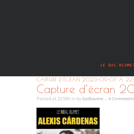
LE BAL BLOME
CAPTURE D’ÉCRAN 2023-09-07 À 22
Capture d’écran 
Posted at 22:59h
in
by
Guillaume
0 Comment