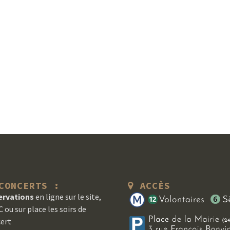
ONCERTS :
ACCÈS
ervations
en ligne sur le site,
 ou sur place les soirs de
ert