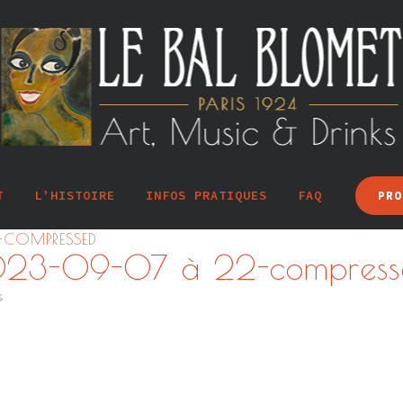
T
L’HISTOIRE
INFOS PRATIQUES
FAQ
PRO
-COMPRESSED
2023-09-07 à 22-compress
s