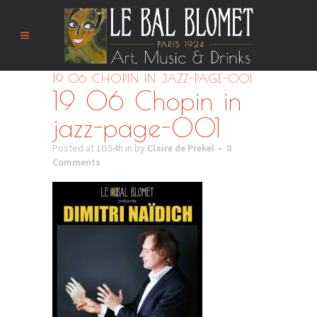
19 06 CHOPIN IN JAZZ-PAGE-001
19 06 Chopin in
jazz-page-001
Posted at 10:54h
in
by
Claire de Prekel
0
Comments