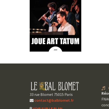
C
Rés
33 rue Blomet 75015 Paris
FNAC
contact@balblomet.fr
conc
VOIR SUR LE PLAN