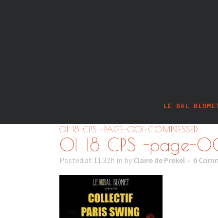
LE BAL BLOME
01 18 CPS -PAGE-001-COMPRESSED
01 18 CPS -page-0
Posted at 11:32h
in
by
Claire de Prekel
0 Com