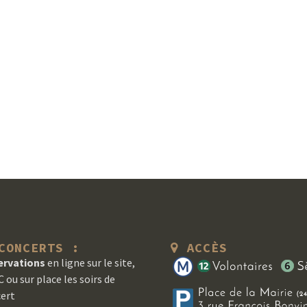
ONCERTS :
ACCÈS
ervations
en ligne sur le site,
 ou sur place les soirs de
ert