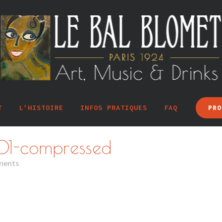
T
L’HISTOIRE
INFOS PRATIQUES
FAQ
PRO
01-compressed
ments