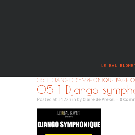
LE BAL BLOME
05 1 DJANGO SYMPHONIQUE-PAGE-0
05 1 Django symph
Posted at 14:22h
in
by
Claire de Prekel
0 Com