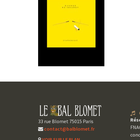
C
Rés
33 rue Blomet 75015 Paris
FNAC
contact@balblomet.fr
conc
VOIR SUR LE PLAN