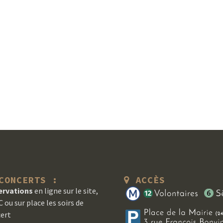
ONCERTS :
ACCÈS
ervations
en ligne sur le site,
 ou sur place les soirs de
ert