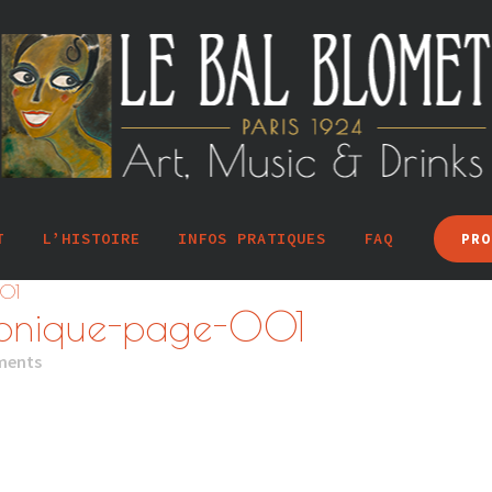
T
L’HISTOIRE
INFOS PRATIQUES
FAQ
PRO
01
onique-page-001
ments