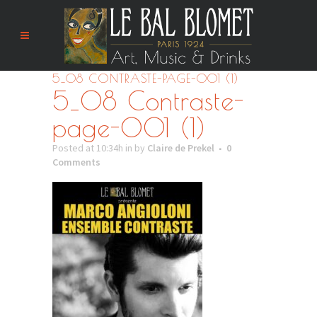
5_08 CONTRASTE-PAGE-001 (1)
5_08 Contraste-
page-001 (1)
Posted at 10:34h
in
by
Claire de Prekel
0
Comments