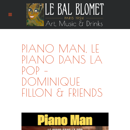
PIANO MAN, LE
PIANO DANS LA
POP –
DOMINIQUE
FILLON & FRIENDS