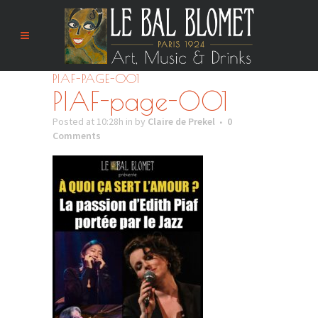
PIAF-PAGE-001
PIAF-page-001
Posted at 10:28h
in
by
Claire de Prekel
0
Comments