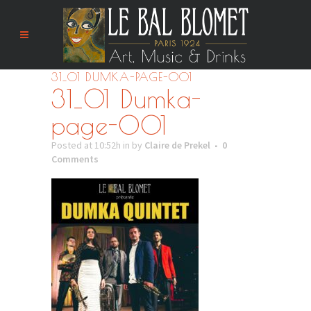
31_01 DUMKA-PAGE-001
31_01 Dumka-
page-001
Posted at 10:52h
in
by
Claire de Prekel
0
Comments