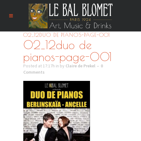
02_12DUO DE PIANOS-PAGE-001
02_12duo de
pianos-page-001
Posted at 17:17h
in
by
Claire de Prekel
0
Comments