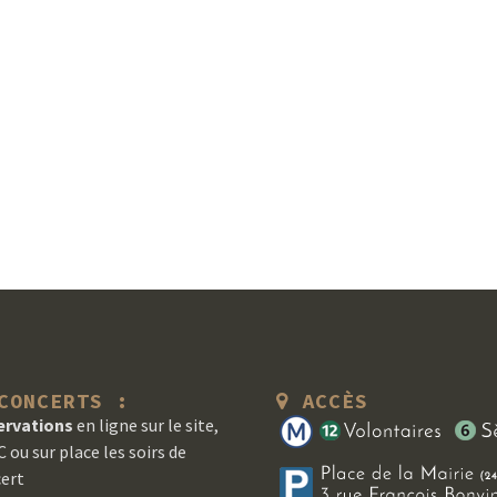
ONCERTS :
ACCÈS
ervations
en ligne sur le site,
 ou sur place les soirs de
ert