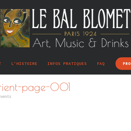
T
L’HISTOIRE
INFOS PRATIQUES
FAQ
PRO
rient-page-001
ments