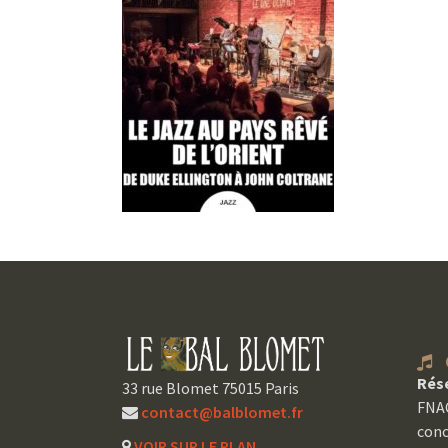
C
Rés
33 rue Blomet 75015 Paris
FNAC
contact@balblomet.fr
conc
VOIR SUR LE PLAN