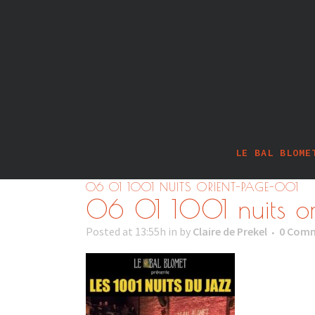
LE BAL BLOME
06 01 1001 NUITS ORIENT-PAGE-001
06 01 1001 nuits o
Posted at 13:55h
in
by
Claire de Prekel
0 Com