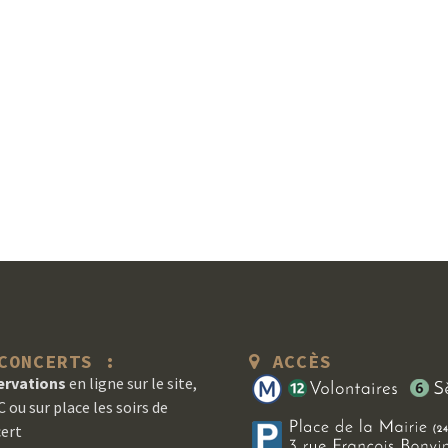
ONCERTS :
ACCÈS
ervations
en ligne sur le site,
 ou sur place les soirs de
ert