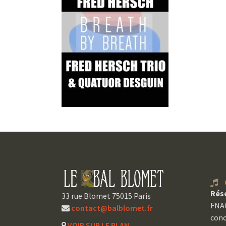
C
Rés
33 rue Blomet 75015 Paris
FNAC
contact@balblomet.fr
conc
VOIR SUR LE PLAN