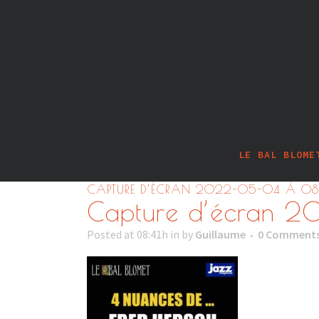
LE BAL BLOME
CAPTURE D’ÉCRAN 2022-05-04 À 08
Capture d’écran 
Posted at 08:41h
in
by
Guillaume
0 Comment