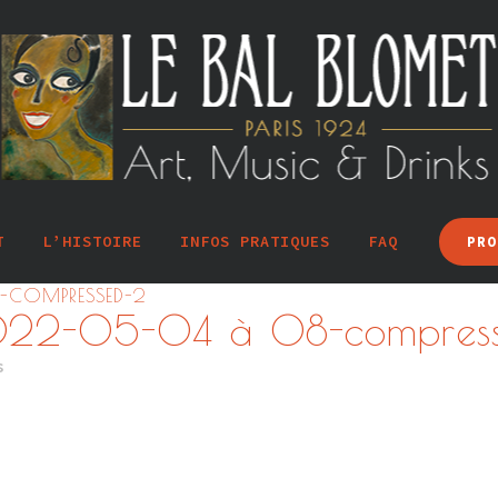
T
L’HISTOIRE
INFOS PRATIQUES
FAQ
PRO
-COMPRESSED-2
2022-05-04 à 08-compres
s