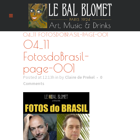
04_11 FOTOSDOBRASIL-PAGE-001
04_11
FotosdoBrasil-
page-001
Posted at 12:13h
in
by
Claire de Prekel
0
Comments