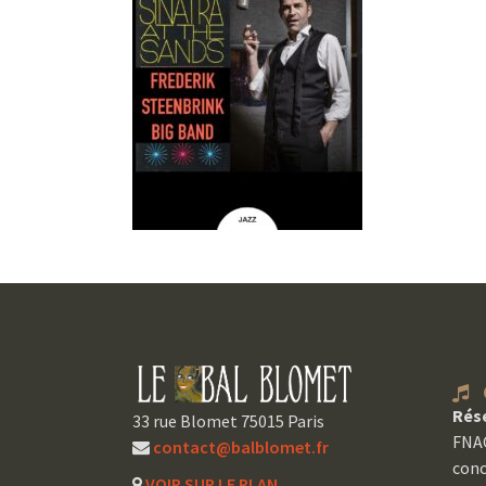
C
Rés
33 rue Blomet 75015 Paris
FNAC
contact@balblomet.fr
conc
VOIR SUR LE PLAN