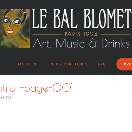
T
L’HISTOIRE
INFOS PRATIQUES
FAQ
PRO
natra -page-001
ments