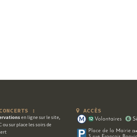
ONCERTS :
ACCÈS
ervations
en ligne sur le site,
 ou sur place les soirs de
ert