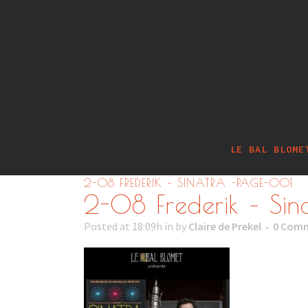
LE BAL BLOME
2-08 FREDERIK – SINATRA -PAGE-001
2-08 Frederik – Si
Posted at 18:09h
in
by
Claire de Prekel
0 Com