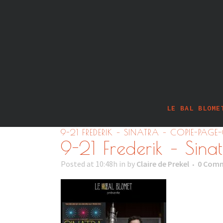
LE BAL BLOME
9-21 FREDERIK – SINATRA – COPIE-PAGE
9-21 Frederik – Sin
Posted at 10:48h
in
by
Claire de Prekel
0 Com