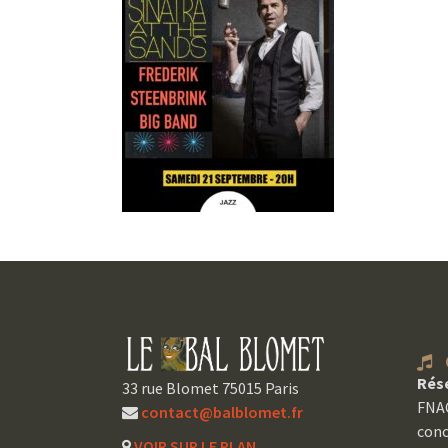
C
Rés
33 rue Blomet 75015 Paris
FNAC
contact@balblomet.fr
conc
VOIR SUR LE PLAN