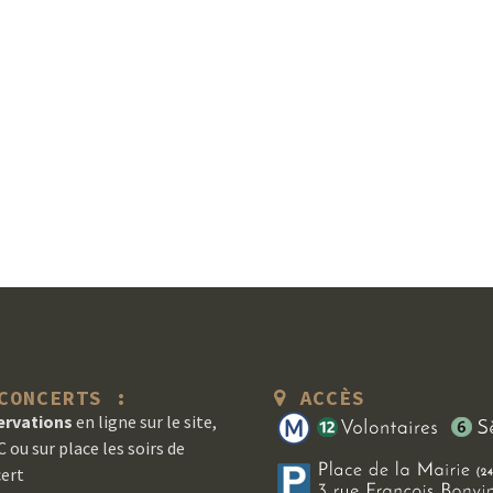
ONCERTS :
ACCÈS
ervations
en ligne sur le site,
 ou sur place les soirs de
ert