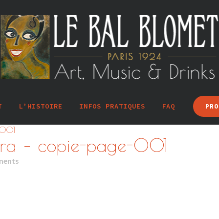
T
L’HISTOIRE
INFOS PRATIQUES
FAQ
PRO
-001
atra – copie-page-001
ments