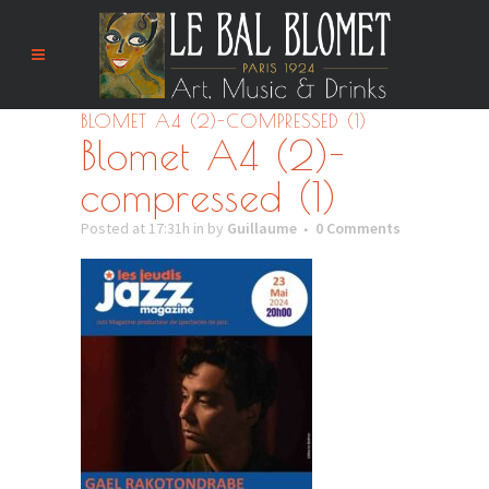
BLOMET A4 (2)-COMPRESSED (1)
Blomet A4 (2)-
compressed (1)
Posted at 17:31h
in
by
Guillaume
0 Comments