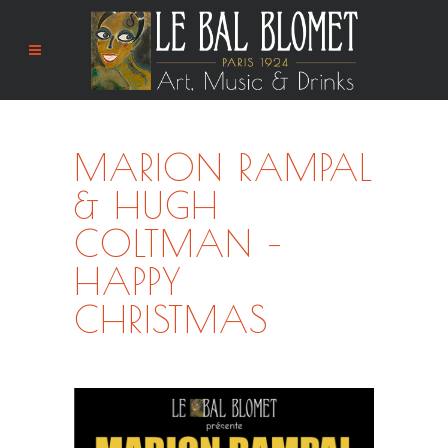
MARION RAMPAL
& HUGH
COLTMAN –
HAPPY
CHRISTMAS