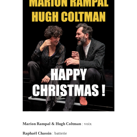
Marion Rampal & Hugh Coltman
: voix
Raphaël Chassin
: batterie