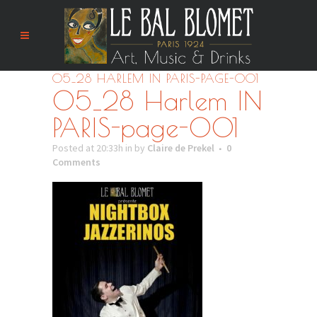
05_28 HARLEM IN PARIS-PAGE-001
05_28 Harlem IN
PARIS-page-001
Posted at 20:33h
in
by
Claire de Prekel
0
Comments