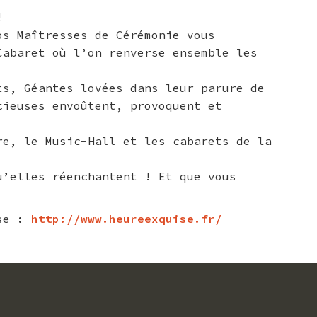
!
s Maîtresses de Cérémonie vous
abaret où l’on renverse ensemble les
s, Géantes lovées dans leur parure de
cieuses envoûtent, provoquent et
̂tre, le Music-Hall et les cabarets de la
u’elles réenchantent ! Et que vous
se :
http://www.heureexquise.fr/