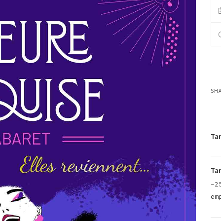
SH
Tar
Tar
-2
em