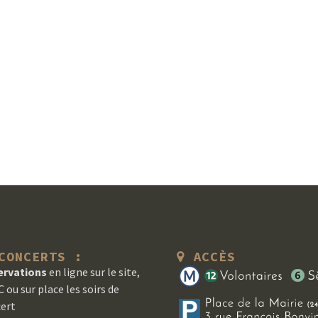
ONCERTS :
ACCÈS
ervations
en ligne sur le site,
 ou sur place les soirs de
ert