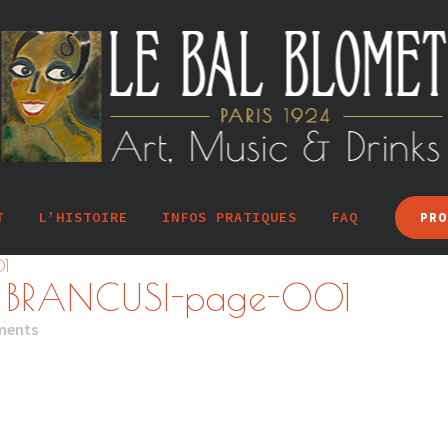
T
L’HISTOIRE
INFOS PRATIQUES
FAQ
PRO
01
 – BRANCUSI-page-001
ments