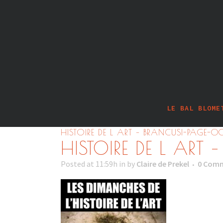
LE BAL BLOME
HISTOIRE DE L ART – BRANCUSI-PAGE-0
HISTOIRE DE L ART
Posted at 11:59h
in
by
Claire de Prekel
0 Com