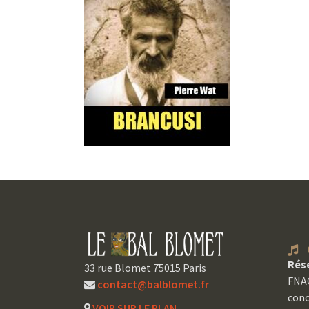
C
Rés
33 rue Blomet 75015 Paris
FNAC
contact@balblomet.fr
conc
VOIR SUR LE PLAN