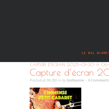
LE BAL BLOME
CAPTURE D’ÉCRAN 2025-01-30 À 06
Capture d’écran 
Posted at 06:29h
in
by
Guillaume
0 Comment