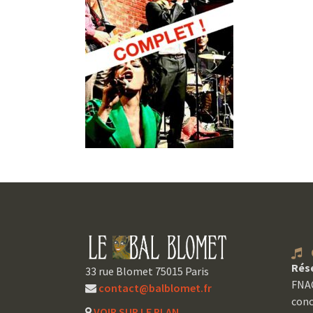
C
Rés
33 rue Blomet 75015 Paris
FNAC
contact@balblomet.fr
conc
VOIR SUR LE PLAN