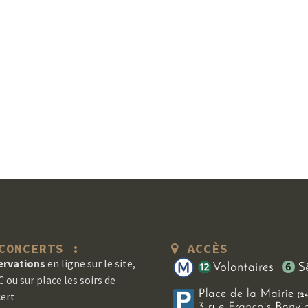
ONCERTS :
ACCÈS
ervations
en ligne sur le site,
 ou sur place les soirs de
ert