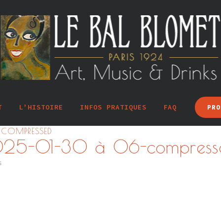
T
L’HISTOIRE
INFOS PRATIQUES
FAQ
PRO
-COMPRESSED
2025-01-30 à 06-compress
s