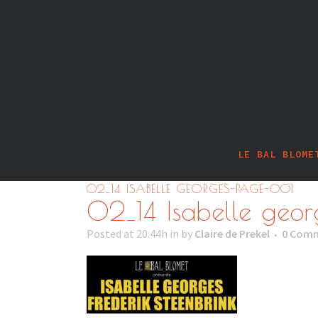
LE BAL BLOME
02_14 ISABELLE GEORGES-PAGE-001
02_14 Isabelle geo
Posted at 20:44h
in
by
Claire de Prekel
0 Com