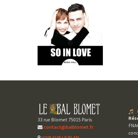
C
Rés
33 rue Blomet 75015 Paris
FNAC
contact@balblomet.fr
conc
VOIR SUR LE PLAN