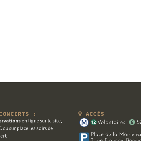
ONCERTS :
ACCÈS
ervations
en ligne sur le site,
 ou sur place les soirs de
ert