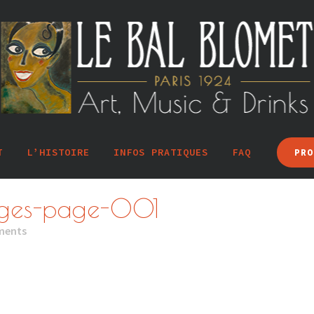
T
L’HISTOIRE
INFOS PRATIQUES
FAQ
PRO
rges-page-001
ments