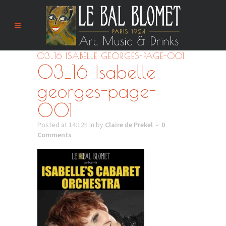
03_16 ISABELLE GEORGES-PAGE-001
03_16 Isabelle
georges-page-
001
Posted at 14:12h
in
by
Claire de Prekel
0
Comments