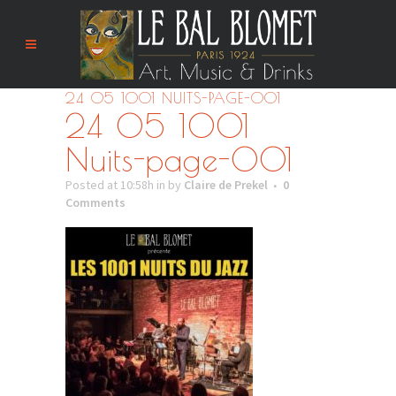
24 05 1001 NUITS-PAGE-001
24 05 1001
Nuits-page-001
Posted at 10:58h
in
by
Claire de Prekel
0
Comments