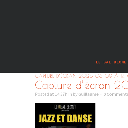
LE BAL BLOME
CAPTURE D’ÉCRAN 2026-06-09 À 14-
Capture d’écran 2
Posted at 14:37h
in
by
Guillaume
0 Comment