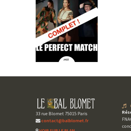
C
Rés
33 rue Blomet 75015 Paris
FNAC
contact@balblomet.fr
conc
VOIR SUR LE PLAN