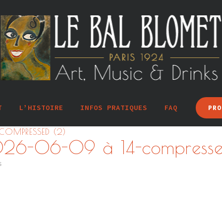
T
L’HISTOIRE
INFOS PRATIQUES
FAQ
PRO
COMPRESSED (2)
026-06-09 à 14-compresse
s