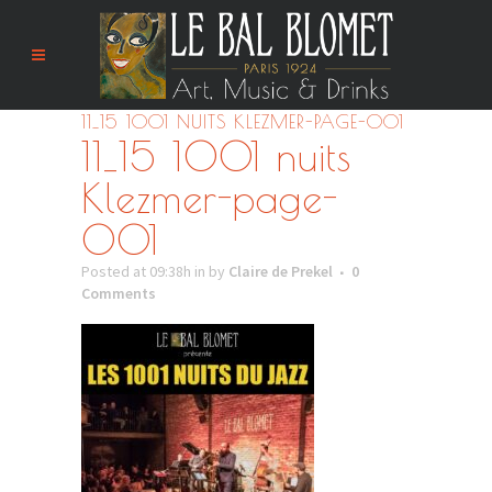
11_15 1001 NUITS KLEZMER-PAGE-001
11_15 1001 nuits
Klezmer-page-
001
Posted at 09:38h
in
by
Claire de Prekel
0
Comments