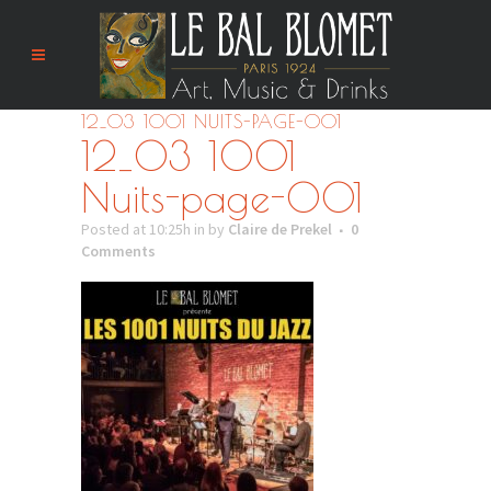
12_03 1001 NUITS-PAGE-001
12_03 1001
Nuits-page-001
Posted at 10:25h
in
by
Claire de Prekel
0
Comments