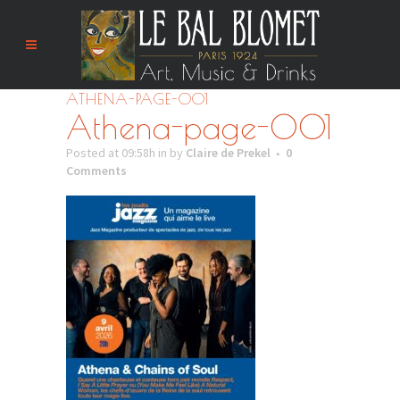
ATHENA-PAGE-001
Athena-page-001
Posted at 09:58h
in
by
Claire de Prekel
0
Comments