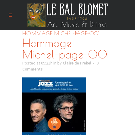
HOMMAGE MICHEL-PAGE-001
Hommage
Michel-page-001
Posted at 09:21h
in
by
Claire de Prekel
0
Comments