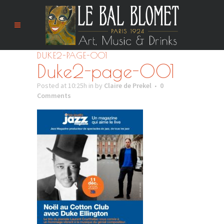
DUKE2-PAGE-001
Duke2-page-001
Posted at 10:25h
in
by
Claire de Prekel
0
Comments