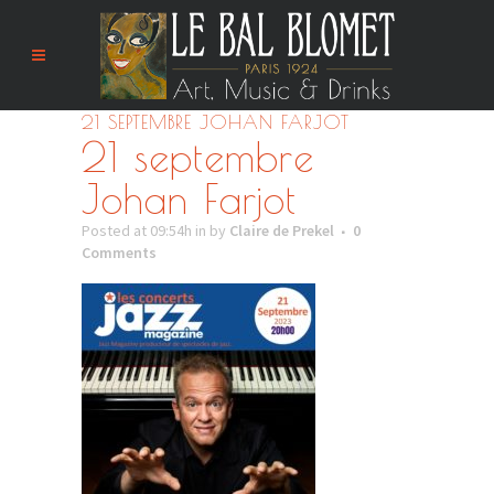
21 SEPTEMBRE JOHAN FARJOT
21 septembre
Johan Farjot
Posted at 09:54h
in
by
Claire de Prekel
0
Comments