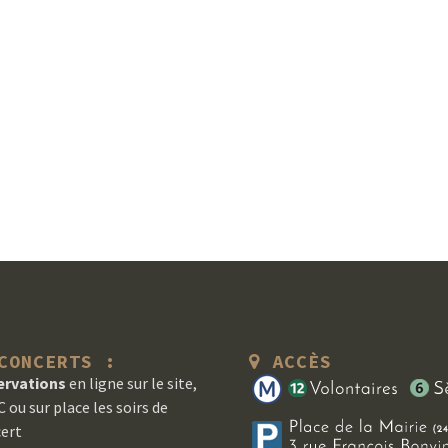
ONCERTS :
ACCÈS
ervations
en ligne sur le site,
 ou sur place les soirs de
ert