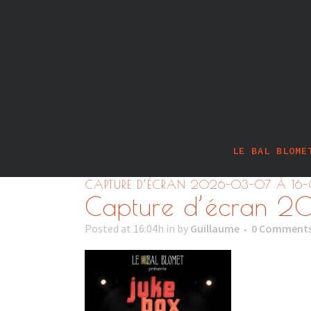
LE BAL BLOME
CAPTURE D’ÉCRAN 2026-03-07 À 16-C
Capture d’écran 2
Posted at 16:04h
in
by
Guillaume
0 Comment