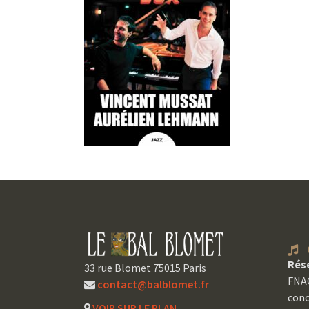
C
Rés
33 rue Blomet 75015 Paris
FNAC
contact@balblomet.fr
conc
VOIR SUR LE PLAN