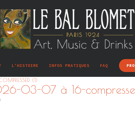
T
L’HISTOIRE
INFOS PRATIQUES
FAQ
PRO
OMPRESSED (1)
026-03-07 à 16-compressed
s