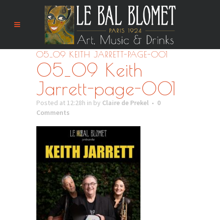
05_09 KEITH JARRETT-PAGE-001
05_09 Keith
Jarrett-page-001
Posted at 12:28h
in
by
Claire de Prekel
0
Comments