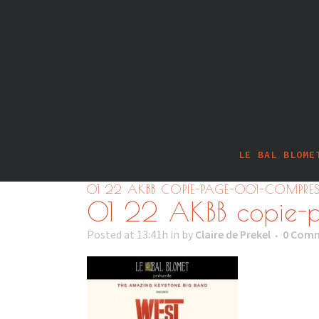
LE BAL BLOME
01 22 AKBB COPIE-PAGE-001-COMPRES
01 22 AKBB copie-
Posted at 13:41h
in
by
Claire de Prekel
0 Com