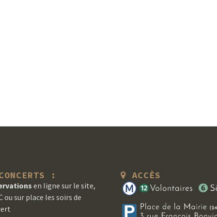
ONCERTS :
ACCÈS
ervations
en ligne sur le site,
 ou sur place les soirs de
ert