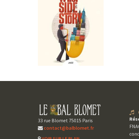
C
Rés
33 rue Blomet 75015 Paris
FNAC
contact@balblomet.fr
conc
VOIR SUR LE PLAN