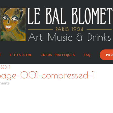
T
L’HISTOIRE
INFOS PRATIQUES
FAQ
PRO
SED-1
page-001-compressed-1
ments