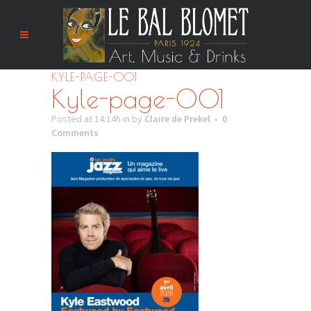
KYLE-PAGE-001
Kyle-page-001
Posted at 14:14h
in
by
Claire de Prekel
0
Comments