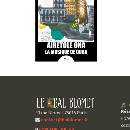
C
Rés
33 rue Blomet 75015 Paris
FNAC
contact@balblomet.fr
conc
VOIR SUR LE PLAN