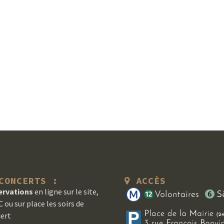
ONCERTS :
ACCÈS
ervations
en ligne sur le site,
 ou sur place les soirs de
ert