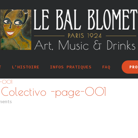
T
L’HISTOIRE
INFOS PRATIQUES
FAQ
PRO
E-001
 Colectivo -page-001
ments