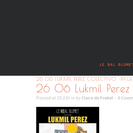
LE BAL BLOME
26 06 LUKMIL PEREZ COLECTIVO -PAG
26 06 Lukmil Perez
Posted at 10:23h
in
by
Claire de Prekel
0 Com