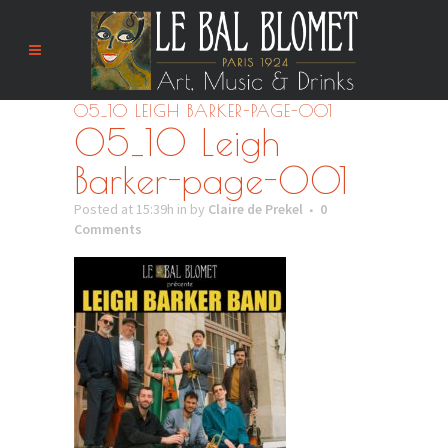
05_10 LEIGH BARKER-PAGE-001
05_10 Leigh
Barker-page-001
Posted at 15:39h
in
by
Claire de Prekel
0
Comments