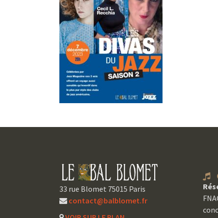
C
Rés
33 rue Blomet 75015 Paris
FNAC
contact@balblomet.fr
conc
VOIR SUR LE PLAN