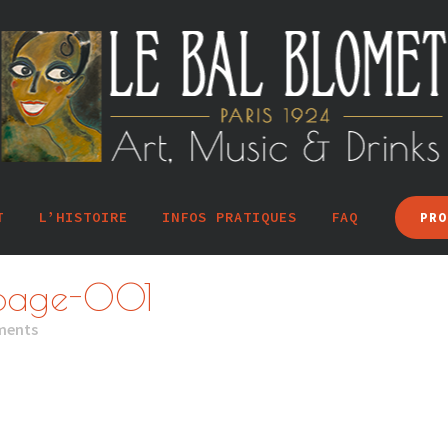
T
L’HISTOIRE
INFOS PRATIQUES
FAQ
PRO
-page-001
ments