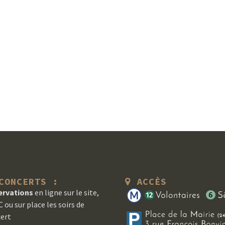
ONCERTS :
ACCÈS
ervations
en ligne sur le site,
 ou sur place les soirs de
ert