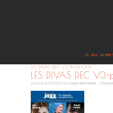
LE BAL BLOME
LES DIVAS DEC V3-PAGE-001
LES DIVAS DEC V3
Posted at 09:50h
in
by
Claire de Prekel
0 Com