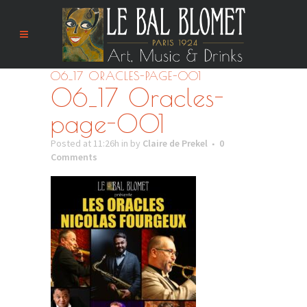
06_17 ORACLES-PAGE-001
06_17 Oracles-
page-001
Posted at 11:26h
in
by
Claire de Prekel
0
Comments