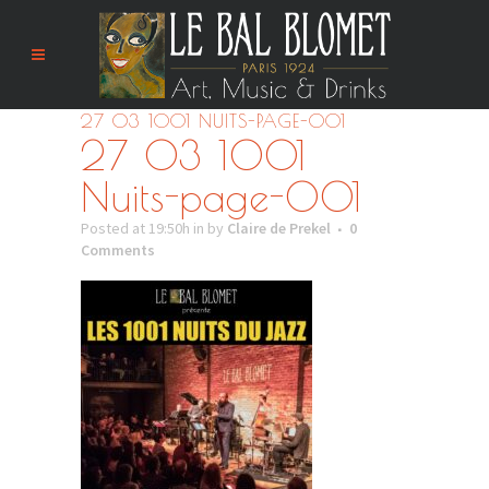
27 03 1001 NUITS-PAGE-001
27 03 1001
Nuits-page-001
Posted at 19:50h
in
by
Claire de Prekel
0
Comments