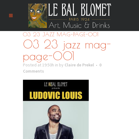
03 23 JAZZ MAG-PAGE-001
03 23 jazz mag-
page-001
Posted at 19:50h
in
by
Claire de Prekel
0
Comments