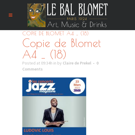
COPIE DE BLOMET A4 _ (18)
Copie de Blomet
A4 _ (18)
Posted at 09:34h
in
by
Claire de Prekel
0
Comments