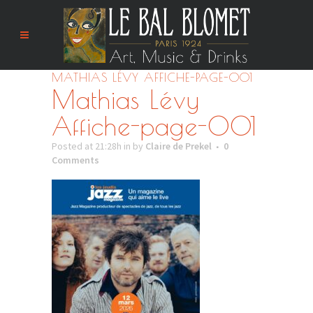
MATHIAS LÉVY AFFICHE-PAGE-001
Mathias Lévy
Affiche-page-001
Posted at 21:28h
in
by
Claire de Prekel
0
Comments