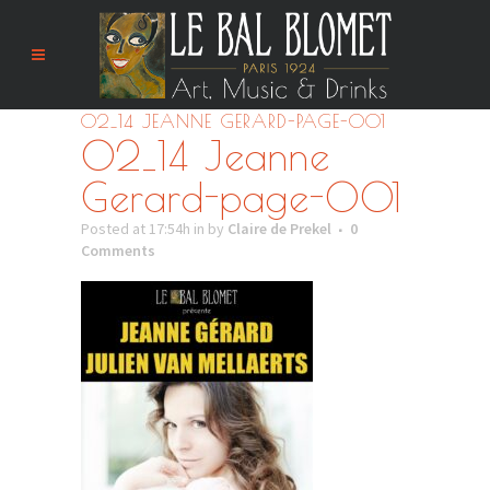
02_14 JEANNE GERARD-PAGE-001
02_14 Jeanne
Gerard-page-001
Posted at 17:54h
in
by
Claire de Prekel
0
Comments