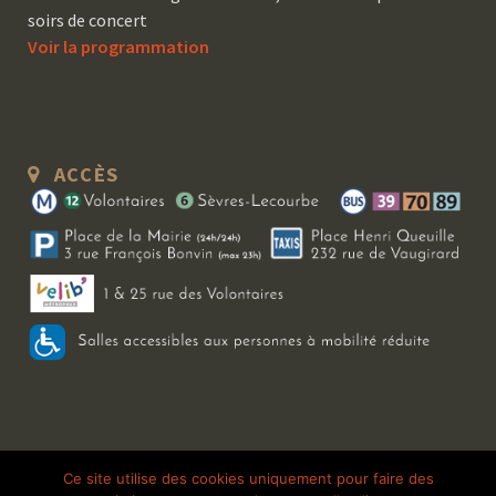
soirs de concert
Voir la programmation
ACCÈS
Copyright 2026 Le Bal Blomet | Tous droits réservés |
Mentions légales
|
Ce site utilise des cookies uniquement pour faire des